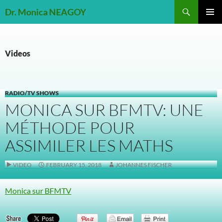
Skip
Search
Dr. Monica NEAGOY
to
PRIMAR
content
MENU
Videos
RADIO/TV SHOWS
MONICA SUR BFMTV: UNE
MÉTHODE POUR
ASSIMILER LES MATHS
VIDEO
FEBRUARY 15, 2018
JOHANNES FISCHER
Monica sur BFMTV