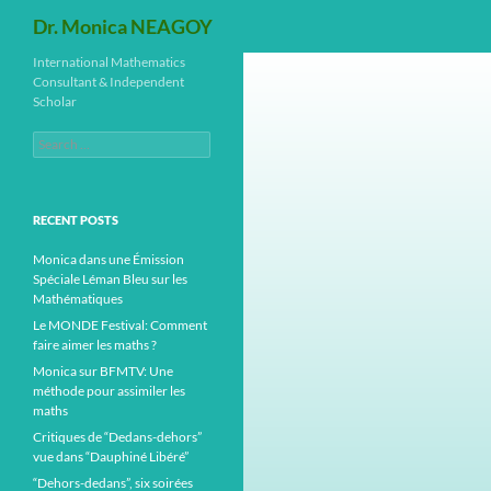
Search
Dr. Monica NEAGOY
Skip
International Mathematics
Consultant & Independent
to
Scholar
content
Search
for:
RECENT POSTS
Monica dans une Émission
Spéciale Léman Bleu sur les
Mathématiques
Le MONDE Festival: Comment
faire aimer les maths ?
Monica sur BFMTV: Une
méthode pour assimiler les
maths
Critiques de “Dedans-dehors”
vue dans “Dauphiné Libéré”
“Dehors-dedans”, six soirées