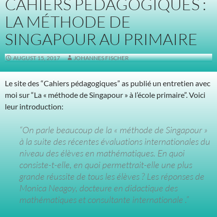
CAHIERS PÉDAGOGIQUES :
LA MÉTHODE DE
SINGAPOUR AU PRIMAIRE
AUGUST 15, 2017
JOHANNES FISCHER
Le site des “Cahiers pédagogiques” as publié un entretien avec
moi sur “La « méthode de Singapour » à l’école primaire”. Voici
leur introduction:
“On parle beaucoup de la « méthode de Singapour »
à la suite des récentes évaluations internationales du
niveau des élèves en mathématiques. En quoi
consiste-t-elle, en quoi permettrait-elle une plus
grande réussite de tous les élèves ? Les réponses de
Monica Neagoy, docteure en didactique des
mathématiques et consultante internationale .”