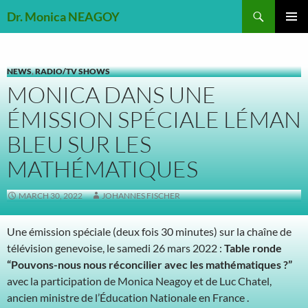
Skip
Search
Dr. Monica NEAGOY
to
PRIMAR
content
MENU
NEWS
,
RADIO/TV SHOWS
MONICA DANS UNE
ÉMISSION SPÉCIALE LÉMAN
BLEU SUR LES
MATHÉMATIQUES
MARCH 30, 2022
JOHANNES FISCHER
Une émission spéciale (deux fois 30 minutes) sur la chaîne de
télévision genevoise, le samedi 26 mars 2022 :
Table ronde
“Pouvons-nous nous réconcilier avec les mathématiques ?”
avec la participation de Monica Neagoy et de Luc Chatel,
ancien ministre de l’Éducation Nationale en France .