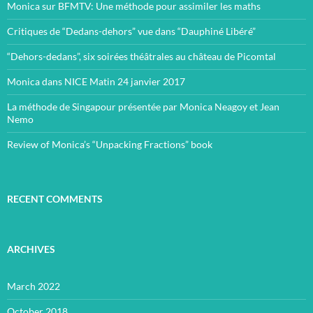
Monica sur BFMTV: Une méthode pour assimiler les maths
Critiques de “Dedans-dehors” vue dans “Dauphiné Libéré”
“Dehors-dedans”, six soirées théâtrales au château de Picomtal
Monica dans NICE Matin 24 janvier 2017
La méthode de Singapour présentée par Monica Neagoy et Jean
Nemo
Review of Monica’s “Unpacking Fractions” book
RECENT COMMENTS
ARCHIVES
March 2022
October 2018