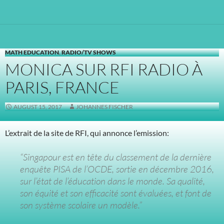
MATH EDUCATION
,
RADIO/TV SHOWS
MONICA SUR RFI RADIO À
PARIS, FRANCE
AUGUST 15, 2017
JOHANNES FISCHER
L’extrait de la site de RFI, qui annonce l’emission:
“Singapour est en tête du classement de la dernière
enquête PISA de l’OCDE, sortie en décembre 2016,
sur l’état de l’éducation dans le monde. Sa qualité,
son équité et son efficacité sont évaluées, et font de
son système scolaire un modèle.”