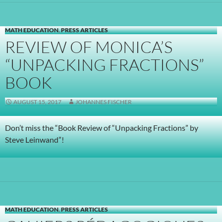
MATH EDUCATION
,
PRESS ARTICLES
REVIEW OF MONICA’S
“UNPACKING FRACTIONS”
BOOK
AUGUST 15, 2017
JOHANNES FISCHER
Don’t miss the “Book Review of “Unpacking Fractions” by
Steve Leinwand”!
MATH EDUCATION
,
PRESS ARTICLES