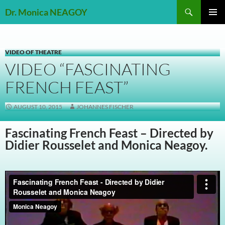
Skip
Search
Dr. Monica NEAGOY
to
PRIMAR
content
MENU
VIDEO OF THEATRE
VIDEO “FASCINATING
FRENCH FEAST”
AUGUST 10, 2015
JOHANNES FISCHER
Fascinating French Feast – Directed by
Didier Rousselet and Monica Neagoy.