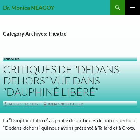
Skip
Search
Dr. Monica NEAGOY
to
PRIMAR
content
MENU
Category Archives: Theatre
THEATRE
CRITIQUES DE “DEDANS-
DEHORS” VUE DANS
“DAUPHINÉ LIBÉRÉ”
AUGUST 15, 2017
JOHANNES FISCHER
La “Dauphiné Libéré” as publié des critiques de notre spectacle
“Dedans-dehors” qui nous avons présenté à Tallard et à Crots.